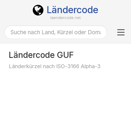
Ländercode
laendercode.net
Tog
navi
Ländercode GUF
Länderkürzel nach ISO-3166 Alpha-3