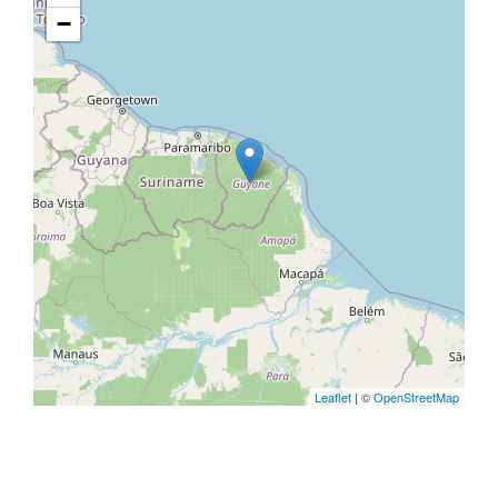
−
Leaflet
| ©
OpenStreetMap