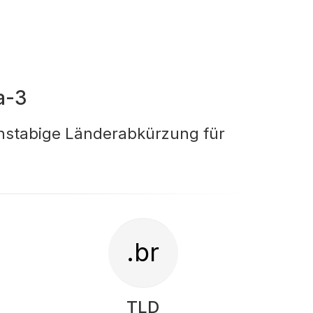
a-3
chstabige Länderabkürzung für
.br
TLD