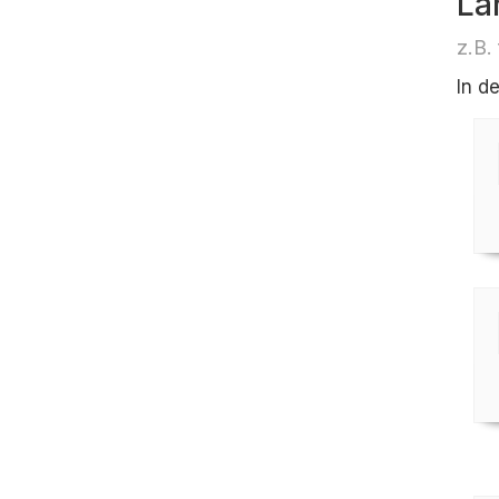
Lä
z.B.
In d