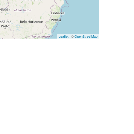
Leaflet
| ©
OpenStreetMap