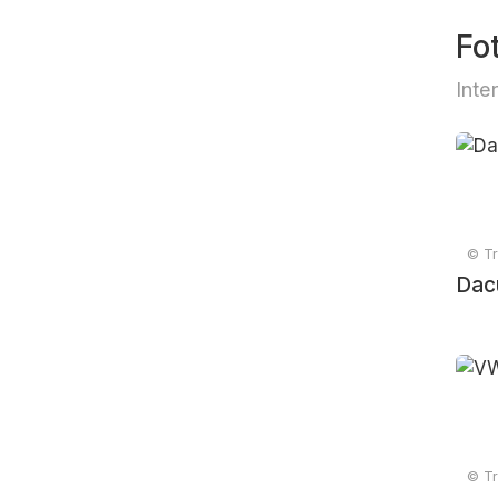
Fo
Inte
© Tr
Dac
© Tr