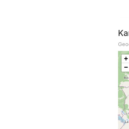
Ka
Geog
+
−