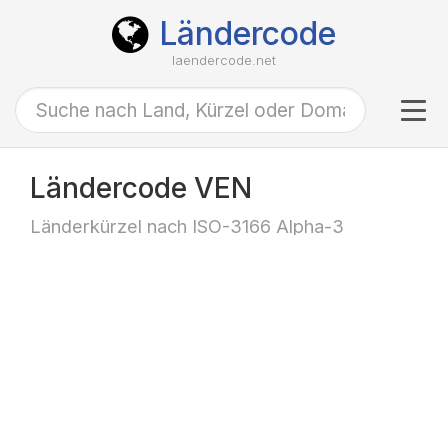
Ländercode
laendercode.net
Tog
navi
Ländercode VEN
Länderkürzel nach ISO-3166 Alpha-3