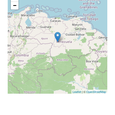
−
Leaflet
| ©
OpenStreetMap