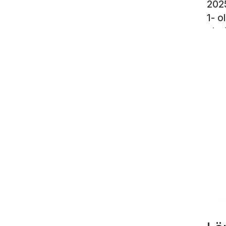
2025
1- o
pics
Stre
Paki