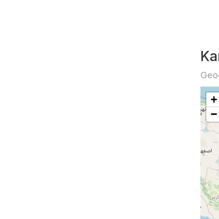
Ka
Geog
+
−