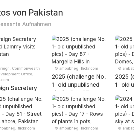
tos von Pakistan
ressante Aufnahmen
reign, Commonwealth
© ambabheg, flickr.com
© ambabh
velopment Office,
2025 (challenge No.
2025 (
kr.com
1- old unpublished
1- old 
ign Secretary
pics) - Day 87 -
pics) -
d Lammy visits
Margella Hills in
Domes,
stan
monsoon season,
Pakist
Islamabad, Pakistan
2018
babheg, flickr.com
© ambabheg, flickr.com
© ambabh