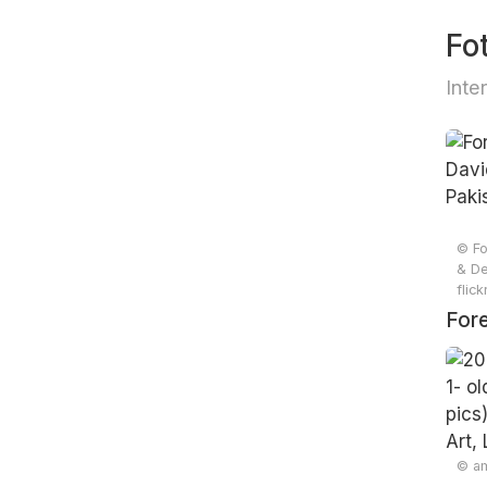
Fo
Inte
© Fo
& De
flic
Fore
Davi
Paki
© am