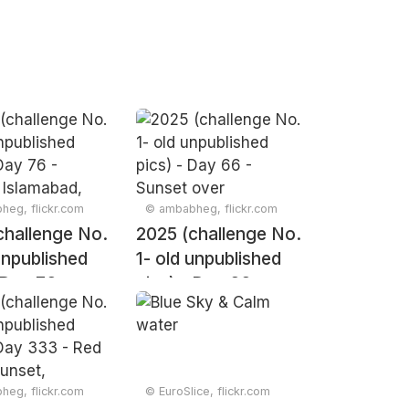
eg, flickr.com
© ambabheg, flickr.com
challenge No.
2025 (challenge No.
unpublished
1- old unpublished
 Day 76 -
pics) - Day 66 -
 Islamabad,
Sunset over
an 2016
Islamabad, Pakistan
2017
eg, flickr.com
© EuroSlice, flickr.com