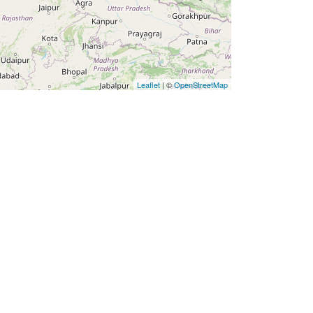
Leaflet
| ©
OpenStreetMap