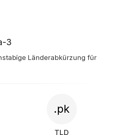
a-3
chstabige Länderabkürzung für
.pk
TLD