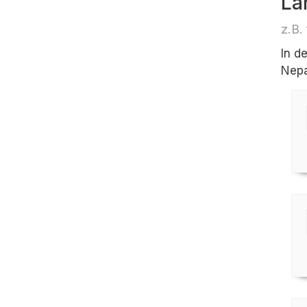
Lä
z.B.
In d
Nepa