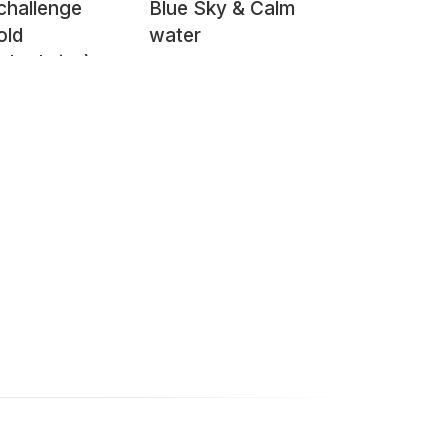
challenge
Blue Sky & Calm
old
water
shed pics) -
3 - Red sky
et,
bad, Pakistan