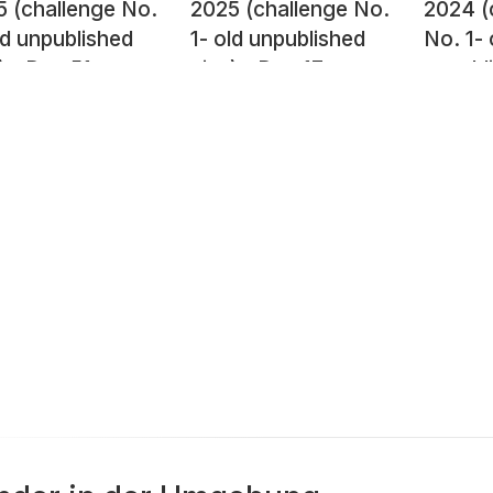
 (challenge No.
2025 (challenge No.
2024 (
ld unpublished
1- old unpublished
No. 1- 
) - Day 51 -
pics) - Day 17 -
unpubli
et Art, Lahore,
Rows of plants in
Day 33
stan 2016
pots, Islamabad,
at suns
Pakistan 2016
Islama
2017