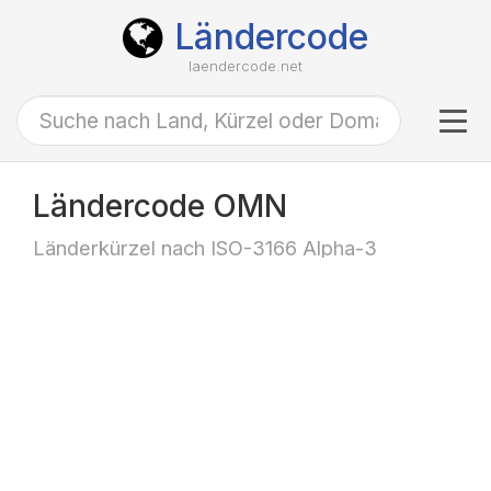
Ländercode
laendercode.net
Tog
navi
Ländercode OMN
Länderkürzel nach ISO-3166 Alpha-3