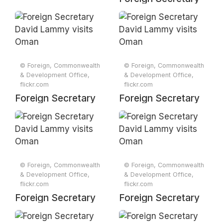
David Lammy
meets His Majesty
Haitham bin Tariq Al
Said, Sultan and
Prime Minister of
© Foreign, Commonwealth
© Foreign, Commonwealth
& Development Office,
& Development Office,
Oman.
flickr.com
flickr.com
Foreign Secretary
Foreign Secretary
David Lammy visits
David Lammy visits
Oman
Oman
© Foreign, Commonwealth
© Foreign, Commonwealth
& Development Office,
& Development Office,
flickr.com
flickr.com
Foreign Secretary
Foreign Secretary
David Lammy visits
David Lammy visits