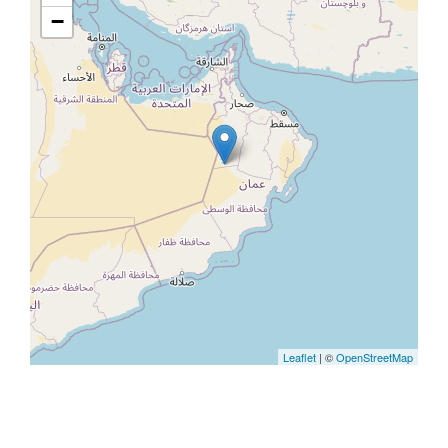
−
Leaflet
| ©
OpenStreetMap