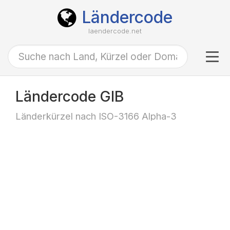
Ländercode
laendercode.net
Tog
navi
Ländercode GIB
Länderkürzel nach ISO-3166 Alpha-3