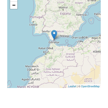
−
Leaflet
| ©
OpenStreetMap