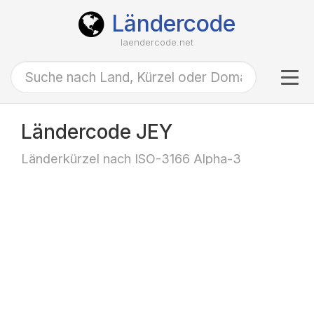
Ländercode
laendercode.net
Tog
navi
Ländercode JEY
Länderkürzel nach ISO-3166 Alpha-3