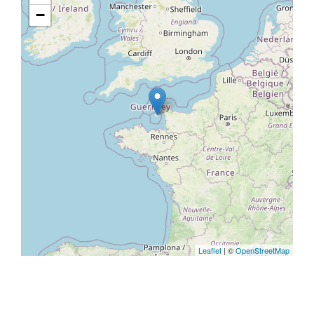
−
Leaflet
| ©
OpenStreetMap