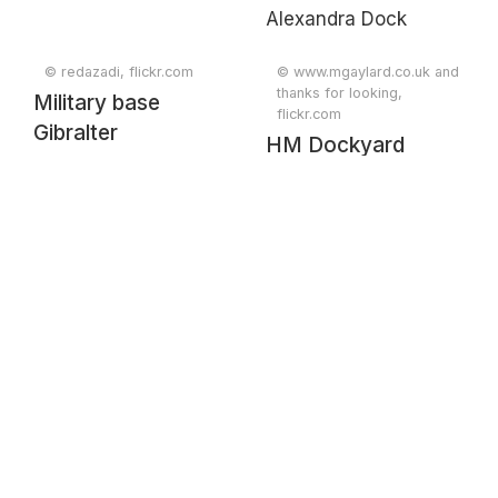
© redazadi, flickr.com
© www.mgaylard.co.uk and
thanks for looking,
Military base
flickr.com
Gibralter
HM Dockyard
Gibraltar Queen
Alexandra Dock