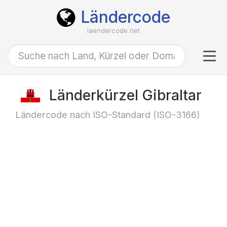
Ländercode
laendercode.net
Tog
navi
Länderkürzel Gibraltar
Ländercode nach ISO-Standard (ISO-3166)