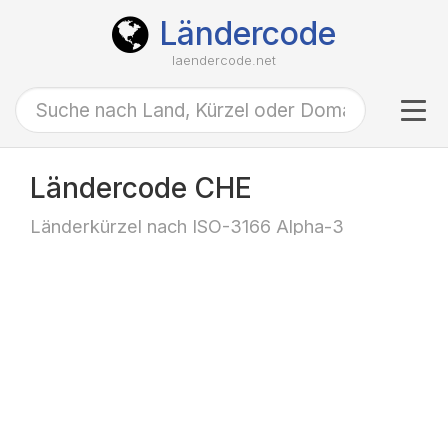
Ländercode
laendercode.net
Tog
navi
Ländercode CHE
Länderkürzel nach ISO-3166 Alpha-3