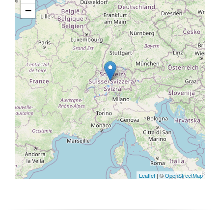
−
Leaflet
| ©
OpenStreetMap