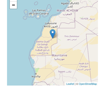
−
Leaflet
| ©
OpenStreetMap