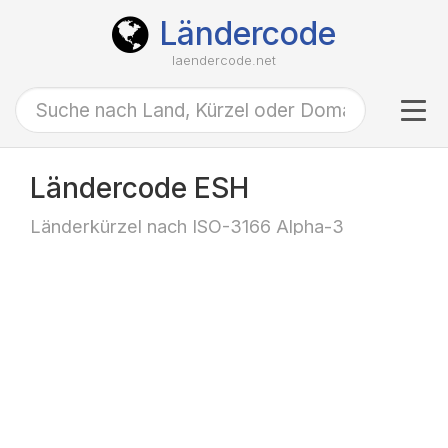
Ländercode
laendercode.net
Tog
navi
Ländercode ESH
Länderkürzel nach ISO-3166 Alpha-3