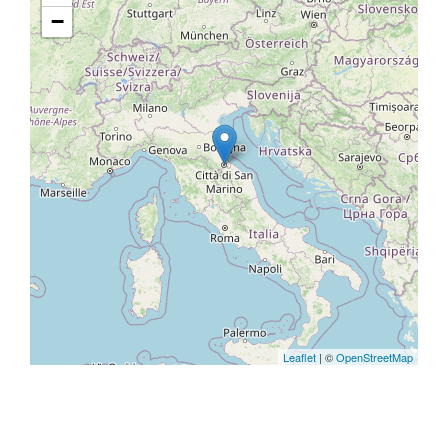
−
Leaflet
| ©
OpenStreetMap