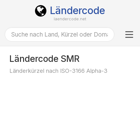
Ländercode
laendercode.net
Tog
navi
Ländercode SMR
Länderkürzel nach ISO-3166 Alpha-3