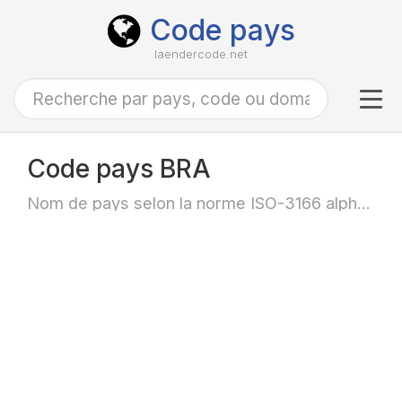
Code pays
laendercode.net
Tog
navi
Code pays BRA
Nom de pays selon la norme ISO-3166 alpha-3