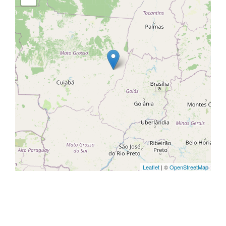
Leaflet
| ©
OpenStreetMap