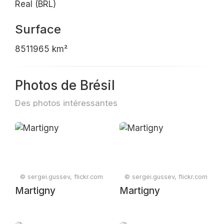
Real (BRL)
Surface
8511965 km²
Photos de Brésil
Des photos intéressantes
© sergei.gussev, flickr.com
© sergei.gussev, flickr.com
Martigny
Martigny