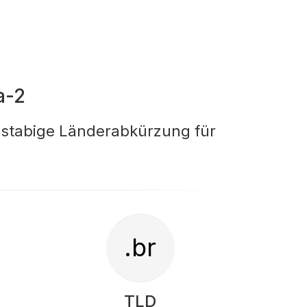
a-2
hstabige Länderabkürzung für
.br
TLD