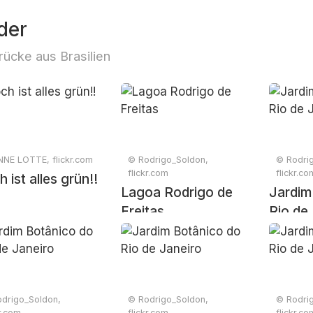
der
rücke aus Brasilien
NE LOTTE, flickr.com
© Rodrigo_Soldon,
© Rodri
flickr.com
flickr.co
 ist alles grün!!
Lagoa Rodrigo de
Jardim
Freitas
Rio de
drigo_Soldon,
© Rodrigo_Soldon,
© Rodri
kr.com
flickr.com
flickr.co