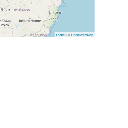
Leaflet
| ©
OpenStreetMap