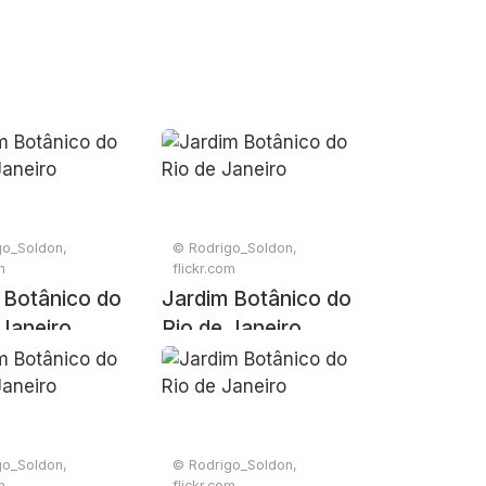
go_Soldon,
© Rodrigo_Soldon,
m
flickr.com
 Botânico do
Jardim Botânico do
 Janeiro
Rio de Janeiro
go_Soldon,
© Rodrigo_Soldon,
m
flickr.com