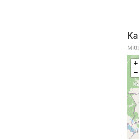
Ka
Mitt
+
−