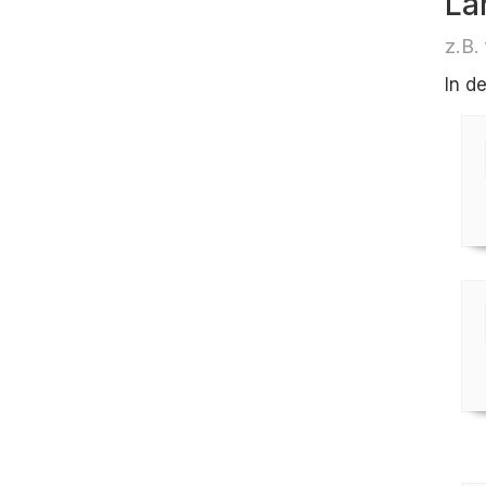
Lä
z.B.
In d