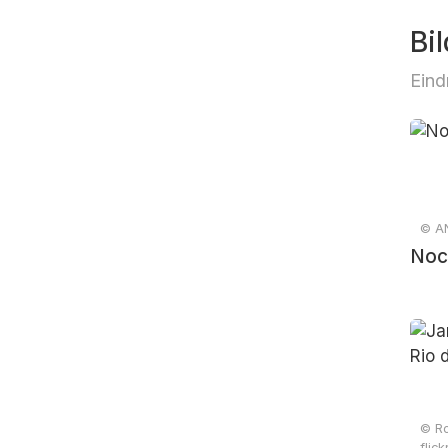
Bil
Eind
© AN
Noch
© Ro
flic