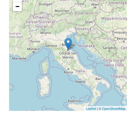
−
Leaflet
| ©
OpenStreetMap