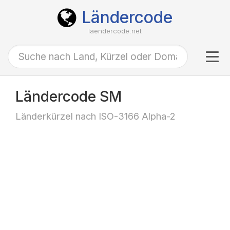
Ländercode
laendercode.net
Tog
navi
Ländercode SM
Länderkürzel nach ISO-3166 Alpha-2