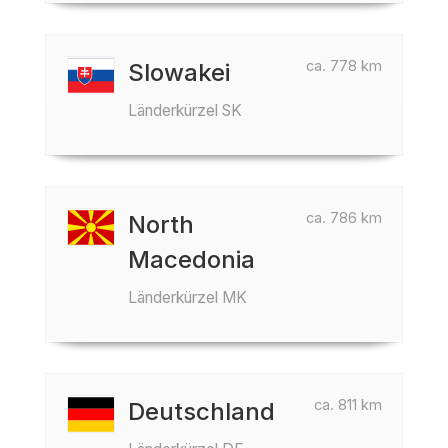
ca. 778 km
Slowakei
Länderkürzel SK
ca. 786 km
North
Macedonia
Länderkürzel MK
ca. 811 km
Deutschland