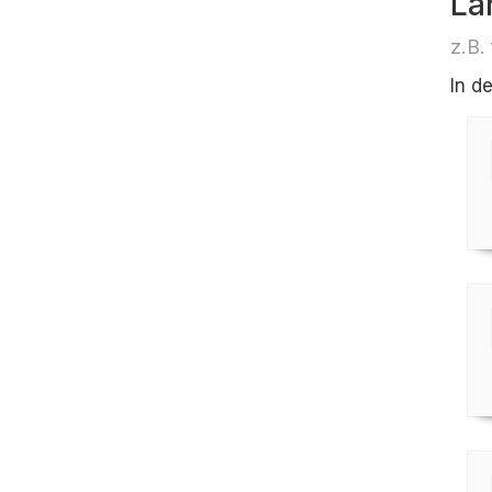
Lä
z.B.
In d