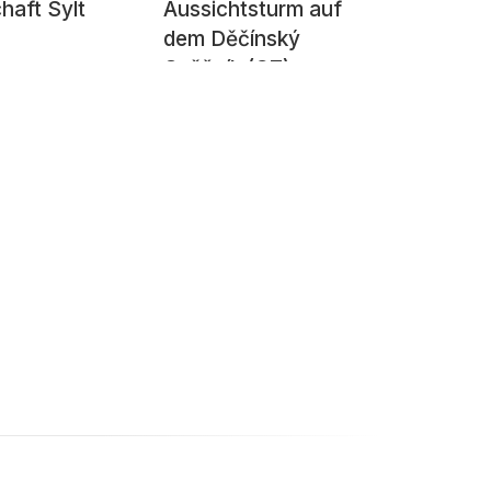
haft Sylt
Aussichtsturm auf
dem Děčínský
Sněžník (CZ)