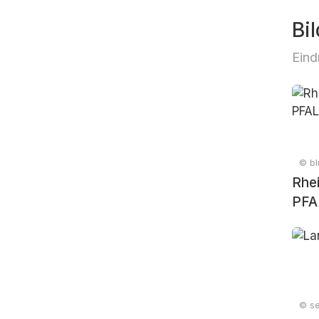
Bil
Eind
© bl
Rhe
PFA
© se