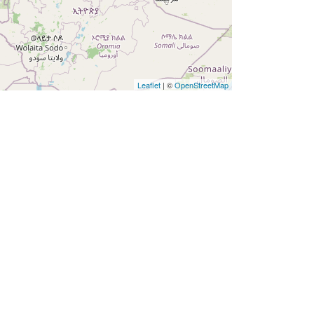
Leaflet
| ©
OpenStreetMap