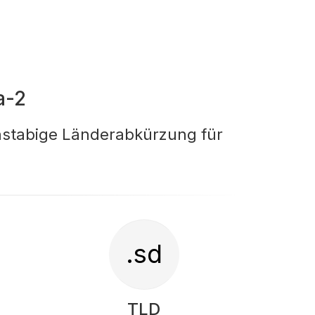
a-2
hstabige Länderabkürzung für
.sd
TLD