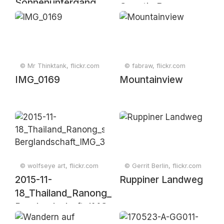
Sonnenuntergang
Genetic Resources
mit Baum
and Associated
Traditional
Knowledge –
Signing Ceremony
© Mr Thinktank, flickr.com
© fabraw, flickr.com
IMG_0169
Mountainview
© wolfseye art, flickr.com
© Gerrit Berlin, flickr.com
2015-11-
Ruppiner Landweg
18_Thailand_Ranong_surreale
Berglandschaft_IMG_3414surreal_cr