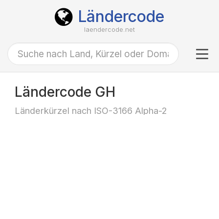
Ländercode
laendercode.net
Tog
navi
Ländercode GH
Länderkürzel nach ISO-3166 Alpha-2