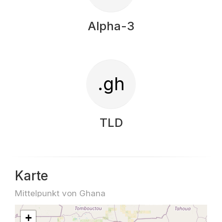
Alpha-3
.gh
TLD
Karte
Mittelpunkt von Ghana
+