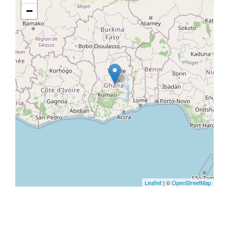
−
Leaflet
| ©
OpenStreetMap