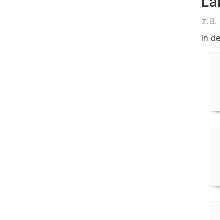
Lä
z.B.
In d