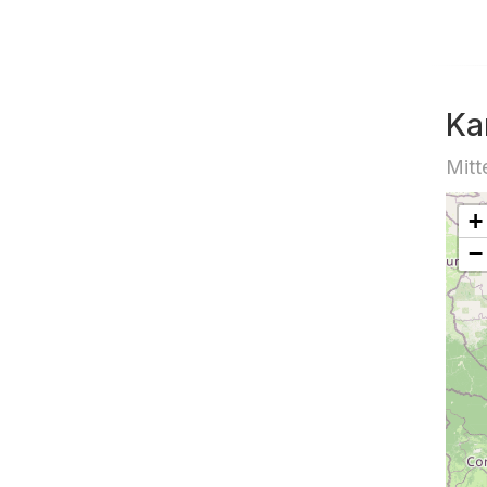
Ka
Mitt
+
−