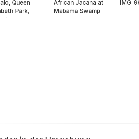
falo, Queen
African Jacana at
IMG_9
abeth Park,
Mabama Swamp
nda