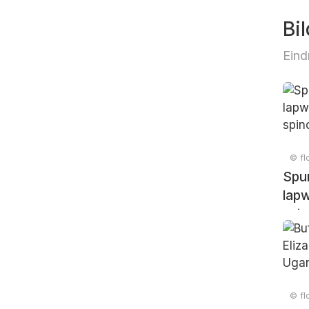
Bil
Eind
© fl
Spu
lapw
spin
© fl