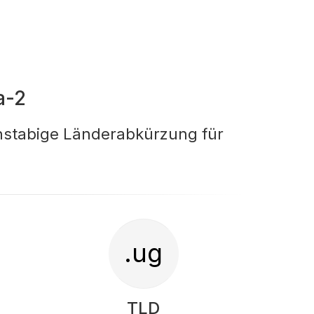
a-2
chstabige Länderabkürzung für
.ug
TLD