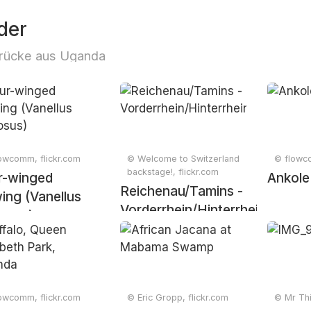
der
rücke aus Uganda
owcomm, flickr.com
© Welcome to Switzerland
© flowco
backstage!, flickr.com
r-winged
Ankole
Reichenau/Tamins -
ing (Vanellus
Vorderrhein/Hinterrhein
osus)
owcomm, flickr.com
© Eric Gropp, flickr.com
© Mr Thi