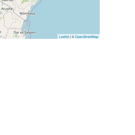
Leaflet
| ©
OpenStreetMap