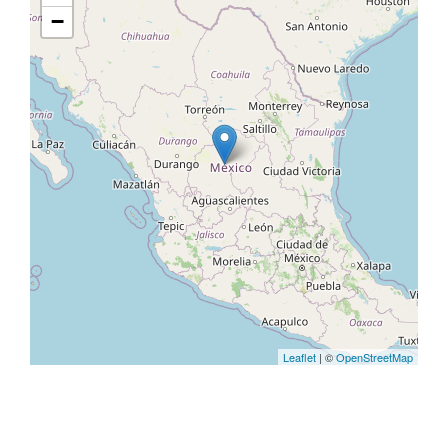
−
Leaflet
| ©
OpenStreetMap