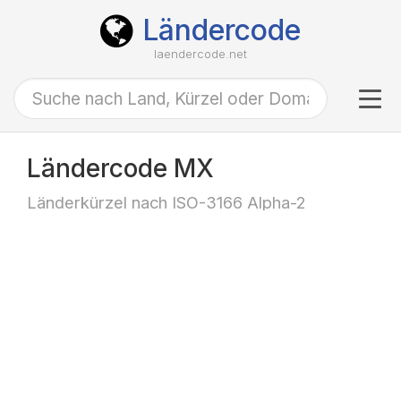
Ländercode
laendercode.net
Tog
navi
Ländercode MX
Länderkürzel nach ISO-3166 Alpha-2