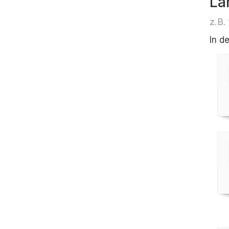
Lä
z.B.
In d