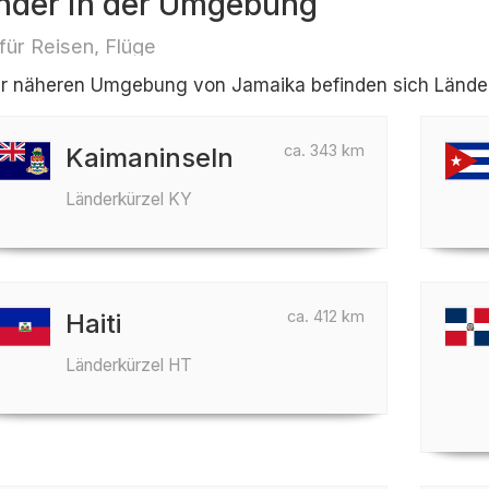
nder in der Umgebung
 für Reisen, Flüge
er näheren Umgebung von Jamaika befinden sich Länder w
ca. 343 km
Kaimaninseln
Länderkürzel KY
ca. 412 km
Haiti
Länderkürzel HT