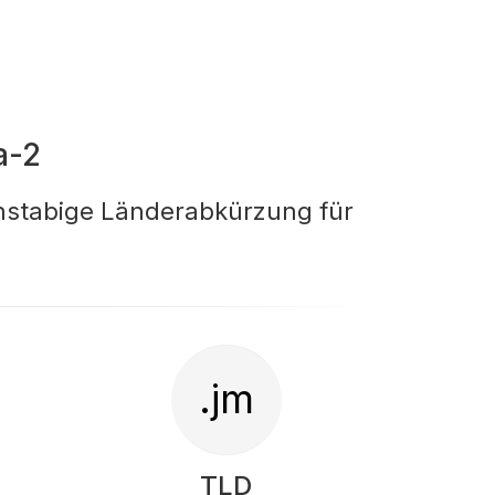
a-2
chstabige Länderabkürzung für
.jm
TLD