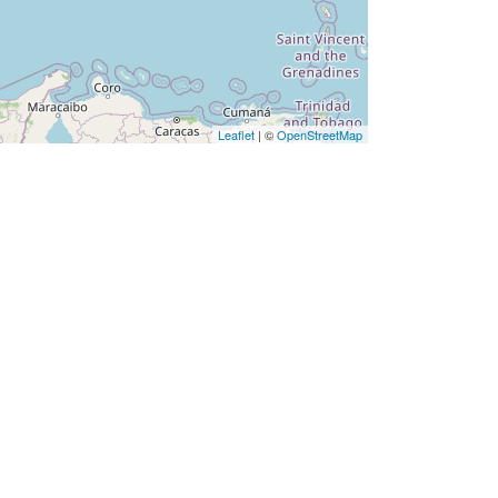
Leaflet
| ©
OpenStreetMap