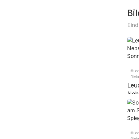
Bil
Eind
© cc
flic
Leu
Nebe
Son
© cc
flic