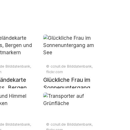
.de Bilddatenbank,
© ccnull.de Bilddatenbank,
m
flickr.com
ändekarte
Glückliche Frau im
uss, Bergen
Sonnenuntergang
am See
rtmarkern
.de Bilddatenbank,
© ccnull.de Bilddatenbank,
m
flickr.com