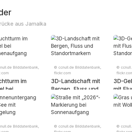
der
rücke aus Jamaika
null.de Bilddatenbank,
© ccnull.de Bilddatenbank,
© ccnull
kr.com
flickr.com
flickr.co
chtturm im
3D-Landschaft mit
3D-Gel
l bei
Bergen, Fluss und
mit Fl
nenaufgang
Standortmarkern
und
Stando
null.de Bilddatenbank,
© ccnull.de Bilddatenbank,
© ccnull
kr.com
flickr.com
flickr.co