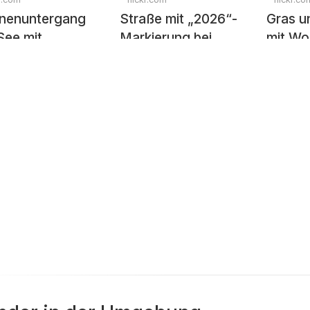
nenuntergang
Straße mit „2026“-
Gras u
See mit
Markierung bei
mit Wo
egelung
Sonnenaufgang