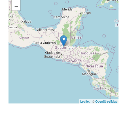
−
Leaflet
| ©
OpenStreetMap