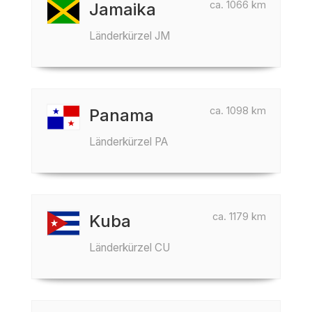
ca. 1066 km
Jamaika
Länderkürzel JM
ca. 1098 km
Panama
Länderkürzel PA
ca. 1179 km
Kuba
Länderkürzel CU