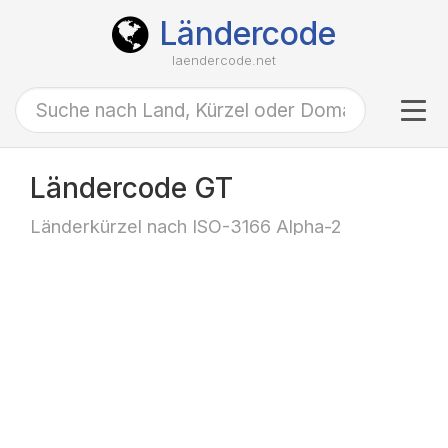
Ländercode
laendercode.net
Tog
navi
Ländercode GT
Länderkürzel nach ISO-3166 Alpha-2