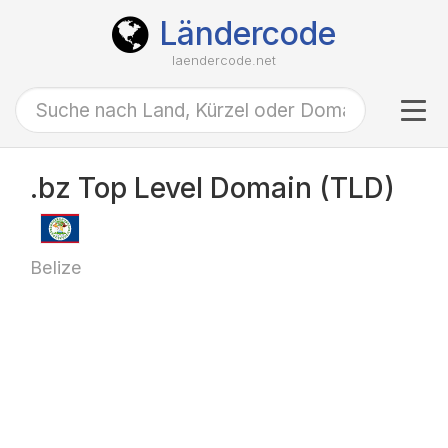
Ländercode
laendercode.net
Tog
navi
.bz Top Level Domain (TLD)
Belize