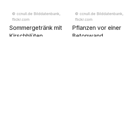
© ccnull.de Bilddatenbank,
© ccnull.de Bilddatenbank,
flickr.com
flickr.com
Sommergetränk mit
Pflanzen vor einer
Kirschblüten
Betonwand