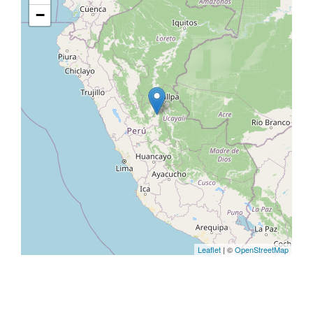
−
Leaflet
| ©
OpenStreetMap