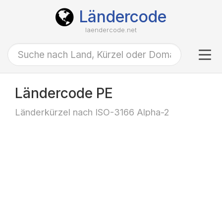
Ländercode
laendercode.net
Tog
navi
Ländercode PE
Länderkürzel nach ISO-3166 Alpha-2