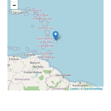
−
Leaflet
| ©
OpenStreetMap