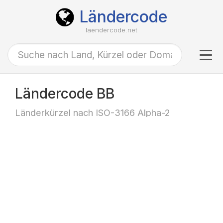
Ländercode
laendercode.net
Tog
navi
Ländercode BB
Länderkürzel nach ISO-3166 Alpha-2