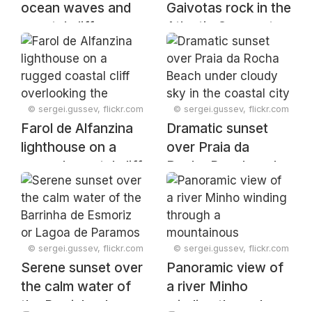
ocean waves and
Gaivotas rock in the
coastal cliffs near
Atlantic Ocean at
Porto de Mós,
sunset with
Lagos, Faro,
seagulls, Sagres,
Portugal, February
Faro, Portugal,
2025
February 2025
© sergei.gussev, flickr.com
© sergei.gussev, flickr.com
Farol de Alfanzina
Dramatic sunset
lighthouse on a
over Praia da
rugged coastal cliff
Rocha Beach under
overlooking the
cloudy sky in the
ocean, Carvoeiro,
coastal city
Faro, Portugal,
Portimão, Faro,
February 2025
Portugal, February
© sergei.gussev, flickr.com
© sergei.gussev, flickr.com
2025
Serene sunset over
Panoramic view of
the calm water of
a river Minho
the Barrinha de
winding through a