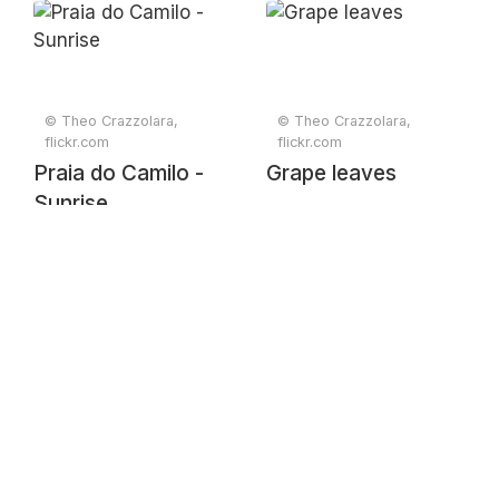
Esmoriz or Lagoa
mountainous
de Paramos
landscape from Vila
lagoon, Espinho,
Nova de Cerveira,
Aveiro, Portugal,
Viana do Castelo,
© Theo Crazzolara,
© Theo Crazzolara,
January 2024
Portugal, July 2019
flickr.com
flickr.com
Praia do Camilo -
Grape leaves
Sunrise