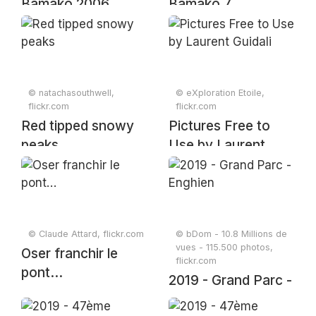
Bamako 2006
Bamako 7
© natachasouthwell,
© eXploration Etoile,
flickr.com
flickr.com
Red tipped snowy
Pictures Free to
peaks
Use by Laurent
Guidali
© Claude Attard, flickr.com
© bDom - 10.8 Millions de
vues - 115.500 photos,
Oser franchir le
flickr.com
pont…
2019 - Grand Parc -
Enghien