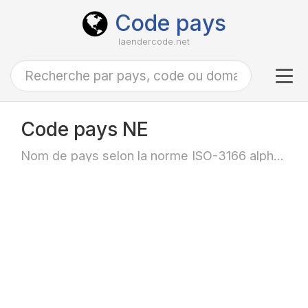
Code pays
laendercode.net
Tog
navi
Code pays NE
Nom de pays selon la norme ISO-3166 alpha-2