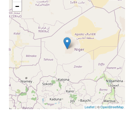
−
Leaflet
| ©
OpenStreetMap