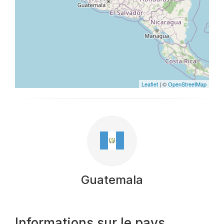
Leaflet
| ©
OpenStreetMap
Guatemala
Informations sur le pays