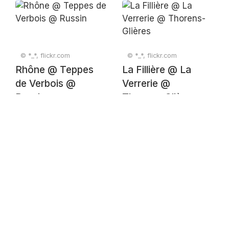
Common Music 135
[WWW.ETOILE.APP]3
© *_*, flickr.com
© *_*, flickr.com
Rhône @ Teppes
La Fillière @ La
de Verbois @
Verrerie @
Russin
Thorens-Glières