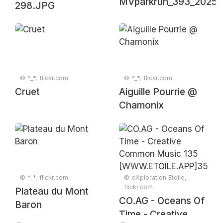
MVparkrun_393_20250
298.JPG
© *_*, flickr.com
© *_*, flickr.com
Cruet
Aiguille Pourrie @
Chamonix
© *_*, flickr.com
© eXploration Etoile,
flickr.com
Plateau du Mont
CO.AG - Oceans Of
Baron
Time - Creative