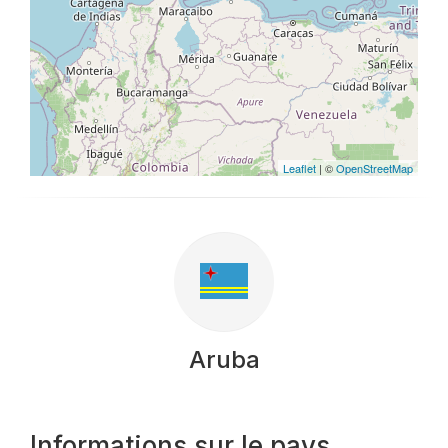
Leaflet
| ©
OpenStreetMap
Aruba
Informations sur le pays