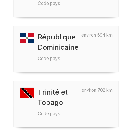
Code pays
environ 694 km
République
Dominicaine
Code pays
environ 702 km
Trinité et
Tobago
Code pays