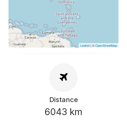
Leaflet
| ©
OpenStreetMap
Distance
6043 km