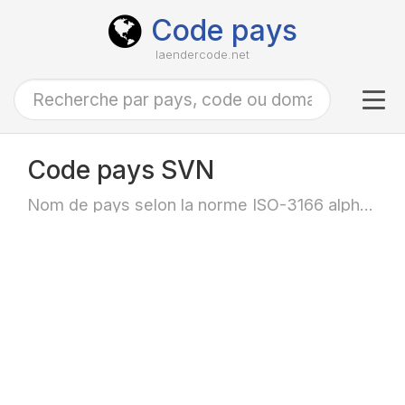
Code pays
laendercode.net
Tog
navi
Code pays SVN
Nom de pays selon la norme ISO-3166 alpha-3