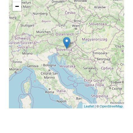
−
Leaflet
| ©
OpenStreetMap