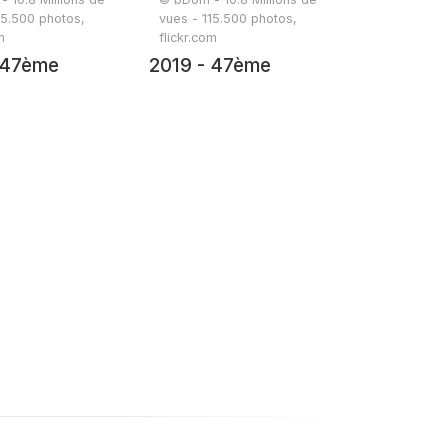
15.500 photos,
vues - 115.500 photos,
m
flickr.com
 47ème
2019 - 47ème
ée - 19 juin
randonnée - 19 juin