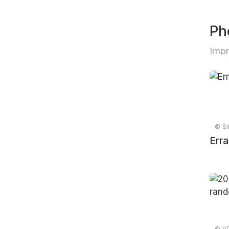
Ph
Impr
© Sir
Erra
© bD