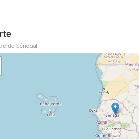
rte
re de Sénégal