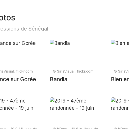
otos
essions de Sénégal
isVisual, flickr.com
© SirisVisual, flickr.com
© SirisVi
nce sur Gorée
Bandia
Bien e
om - 10.8 Millions de
© bDom - 10.8 Millions de
© bDom -