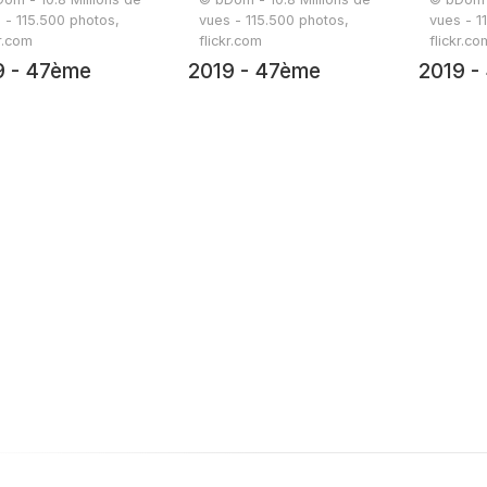
 - 115.500 photos,
vues - 115.500 photos,
vues - 1
kr.com
flickr.com
flickr.co
9 - 47ème
2019 - 47ème
2019 -
onnée - 19 juin
randonnée - 19 juin
randonn