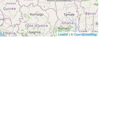
Leaflet
| ©
OpenStreetMap