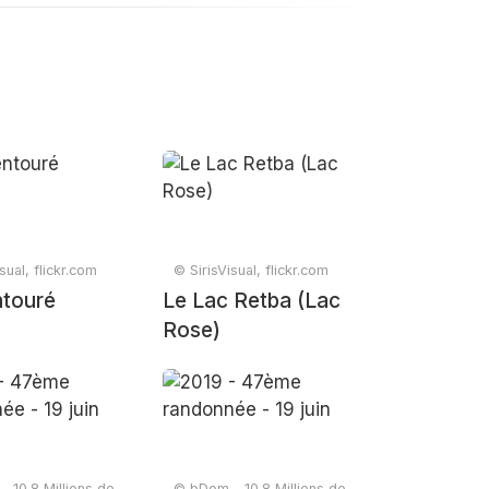
sual, flickr.com
© SirisVisual, flickr.com
ntouré
Le Lac Retba (Lac
Rose)
 10.8 Millions de
© bDom - 10.8 Millions de