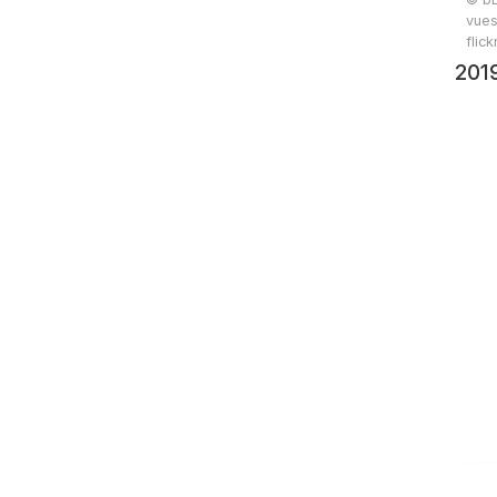
vues
flic
201
rand