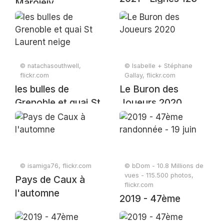
Marojejy
© natachasouthwell,
© Isabelle + Stéphane
flickr.com
Gallay, flickr.com
les bulles de
Le Buron des
Grenoble et quai St
Joueurs 2020
Laurent neige
© isamiga76, flickr.com
© bDom - 10.8 Millions de
vues - 115.500 photos,
Pays de Caux à
flickr.com
l'automne
2019 - 47ème
randonnée - 19 juin