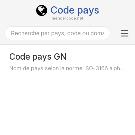
Code pays
laendercode.net
Tog
navi
Code pays GN
Nom de pays selon la norme ISO-3166 alpha-2