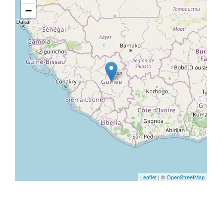
−
Leaflet
| ©
OpenStreetMap