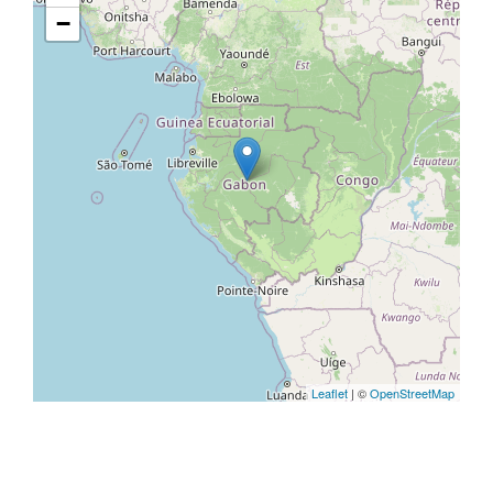
−
Leaflet
| ©
OpenStreetMap