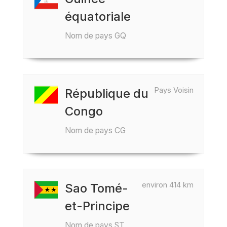
équatoriale
Nom de pays GQ
Pays Voisin
République du
Congo
Nom de pays CG
environ 414 km
Sao Tomé-
et-Principe
Nom de pays ST