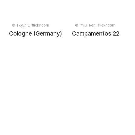
© sky_hlv, flickr.com
© imju.leon, flickr.com
Cologne (Germany)
Campamentos 22