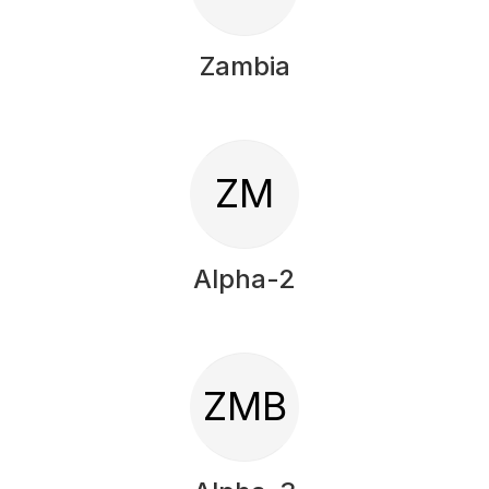
Zambia
ZM
Alpha-2
ZMB