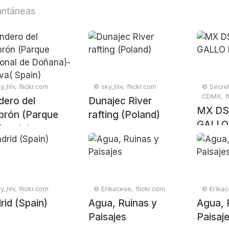
antáneas
y_hlv, flickr.com
© sky_hlv, flickr.com
© Secret
CDMX, fl
dero del
Dunajec River
MX DS
brón (Parque
rafting (Poland)
GALLO
ional de
ana)- Huelva(
n)
y_hlv, flickr.com
© Erikaceae, flickr.com
© Erikac
id (Spain)
Agua, Ruinas y
Agua, 
Paisajes
Paisaj