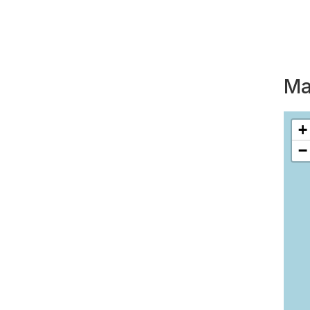
Ma
+
−