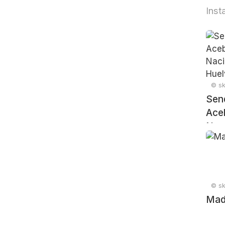
Inst
© sk
Sen
Ace
Nac
Doñ
Spai
© sk
Madr