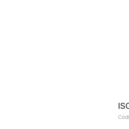
IS
Códi