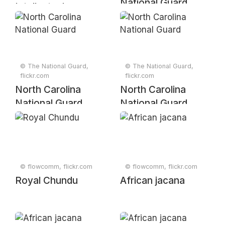
National Guard
Intellectual
Property, Genetic
Resources and
Associated
Traditional
© The National Guard,
© The National Guard,
Knowledge
flickr.com
flickr.com
North Carolina
North Carolina
National Guard
National Guard
© flowcomm, flickr.com
© flowcomm, flickr.com
Royal Chundu
African jacana