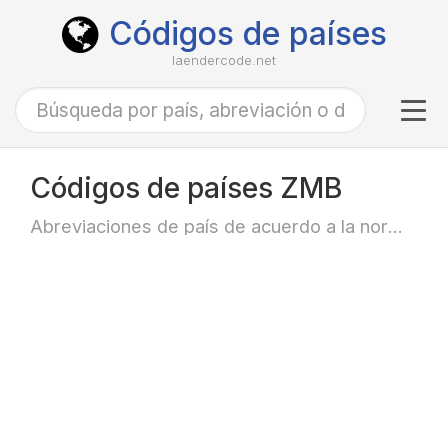
Códigos de países
laendercode.net
Tog
navi
Códigos de países ZMB
Abreviaciones de país de acuerdo a la norma ISO-3166 alfa-3