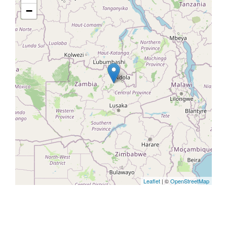
−
Leaflet
| ©
OpenStreetMap