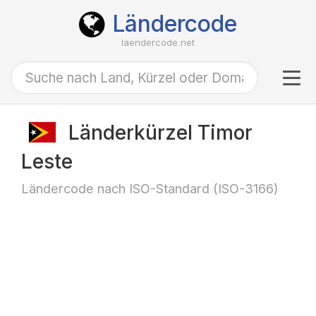
Ländercode
laendercode.net
Tog
navi
Länderkürzel Timor
Leste
Ländercode nach ISO-Standard (ISO-3166)