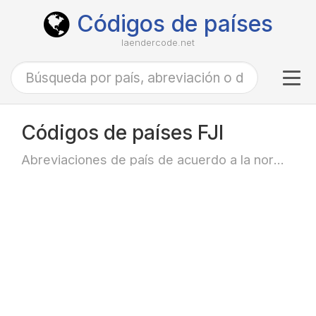
Códigos de países
laendercode.net
Tog
navi
Códigos de países FJI
Abreviaciones de país de acuerdo a la norma ISO-3166 alfa-3