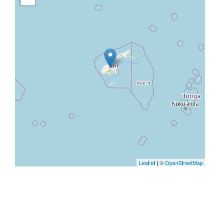
Leaflet
| ©
OpenStreetMap