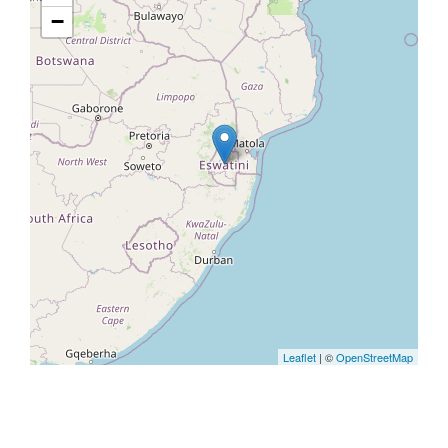
−
Leaflet
| ©
OpenStreetMap