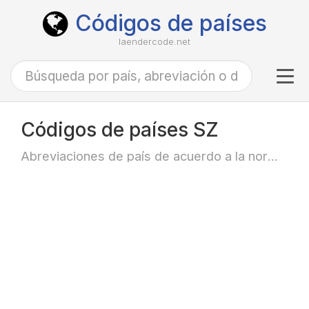
Códigos de países
laendercode.net
Tog
navi
Códigos de países SZ
Abreviaciones de país de acuerdo a la norma ISO-3166 alfa-2