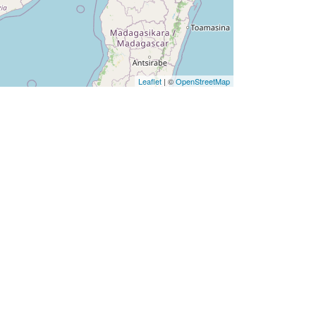
Leaflet
| ©
OpenStreetMap