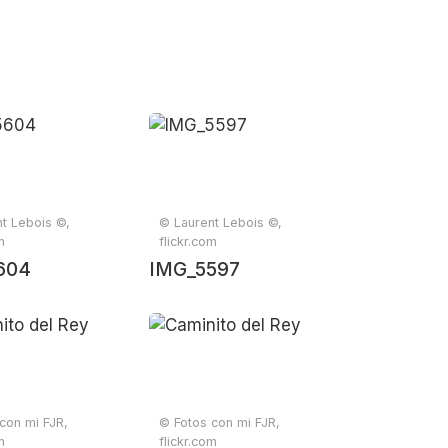
t Lebois ©,
© Laurent Lebois ©,
m
flickr.com
604
IMG_5597
con mi FJR,
© Fotos con mi FJR,
m
flickr.com