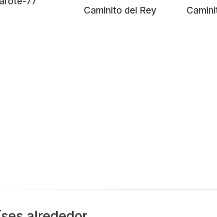
arote-77
Caminito del Rey
Camini
íses alrededor