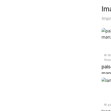
Im
Impr
© Ma
flic
pais
man
© ps