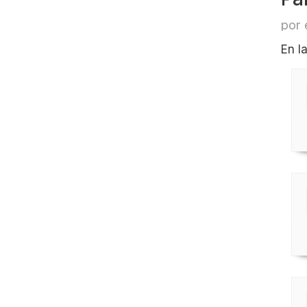
por 
En l