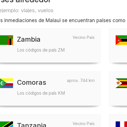
ejemplo: viajes, vuelos
as inmediaciones de Malaui se encuentran países com
Vecino País
Zambia
Los códigos de país ZM
aprox. 744 km
Comoras
Los códigos de país KM
Vecino País
Tanzania