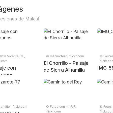
ágenes
esiones de Malaui
rtín Vicente, M.,
© manuartero, flickr.com
© Lauren
kr.com
flickr.co
El Chorrillo - Paisaje
aje con
IMG_5
de Sierra Alhamilla
zanos
emitiel, flickr.com
© Fotos con mi FJR,
© Fotos 
flickr.com
flickr.co