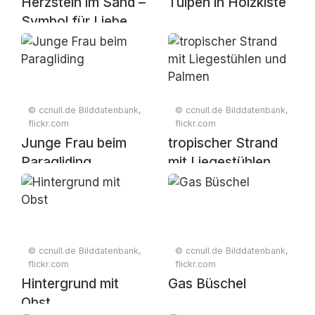
Herzstein im Sand –
Tulpen in Holzkiste
Symbol für Liebe
und Natur
© ccnull.de Bilddatenbank,
© ccnull.de Bilddatenbank,
flickr.com
flickr.com
Junge Frau beim
tropischer Strand
Paragliding
mit Liegestühlen
und Palmen
© ccnull.de Bilddatenbank,
© ccnull.de Bilddatenbank,
flickr.com
flickr.com
Hintergrund mit
Gas Büschel
Obst