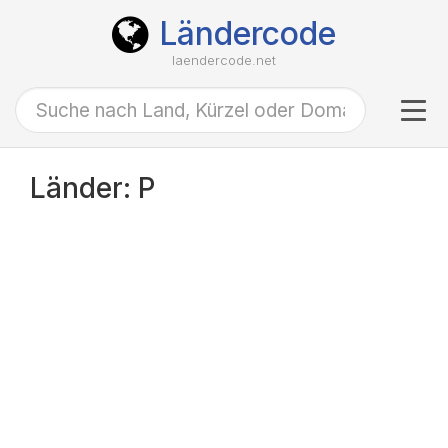
Ländercode
laendercode.net
Tog
navi
Länder: P