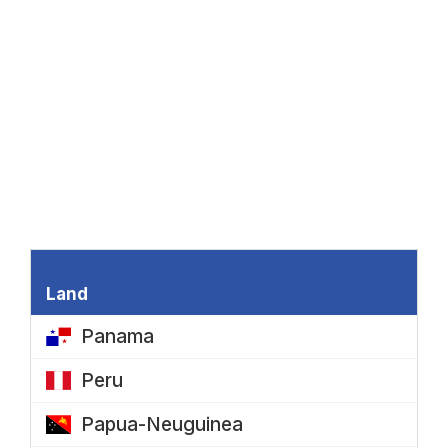
I
Land
A
Panama
Peru
Papua-Neuguinea