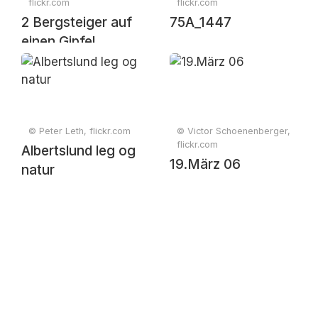
flickr.com
flickr.com
2 Bergsteiger auf
75A_1447
einen Gipfel
© Peter Leth, flickr.com
© Victor Schoenenberger,
flickr.com
Albertslund leg og
19.März 06
natur