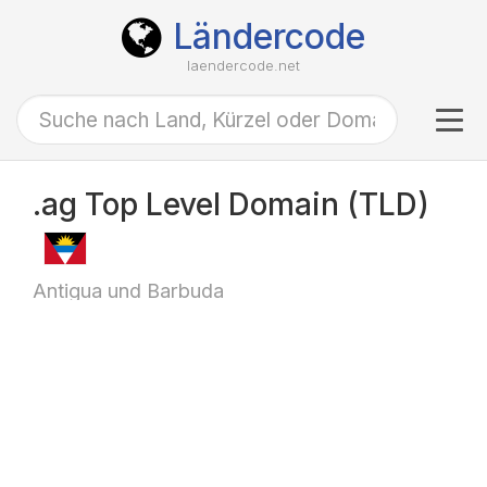
Ländercode
laendercode.net
Tog
navi
.ag Top Level Domain (TLD)
Antigua und Barbuda