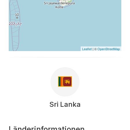
Leaflet
| ©
OpenStreetMap
Sri Lanka
Länderinformationen