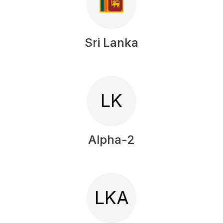
Sri Lanka
LK
Alpha-2
LKA