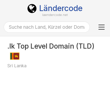
Ländercode
laendercode.net
Tog
navi
.lk Top Level Domain (TLD)
Sri Lanka