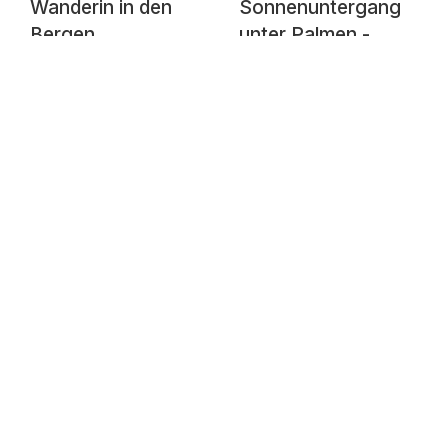
Wanderin in den
Sonnenuntergang
Bergen
unter Palmen -
Illustration