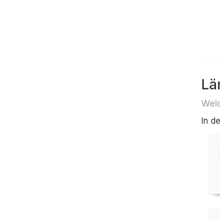
Lä
Welc
In d