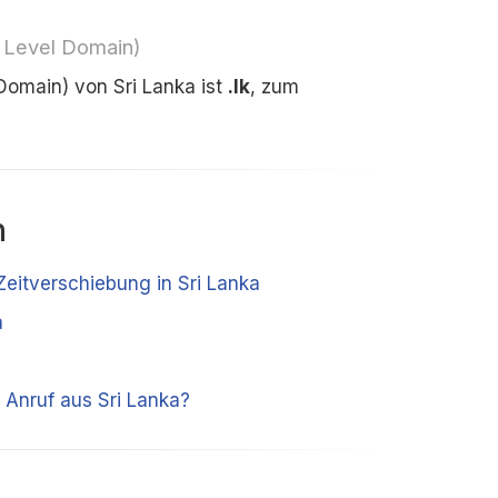
 Level Domain)
Domain) von Sri Lanka ist
.lk
, zum
n
Zeitverschiebung in Sri Lanka
a
 Anruf aus Sri Lanka?