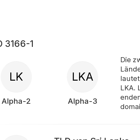
O 3166-1
Die z
Lände
LK
LKA
lautet
LKA. 
enden
Alpha-2
Alpha-3
domai