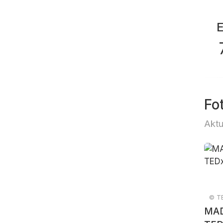
Fo
Aktu
© TE
MAD