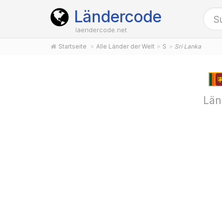
Ländercode
laendercode.net
Startseite
Alle Länder der Welt
S
Sri Lanka
Län