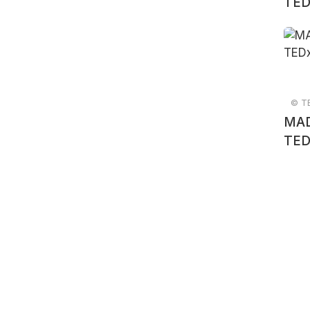
TED
© TE
MAD
TED