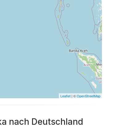
Leaflet
| ©
OpenStreetMap
nka nach Deutschland