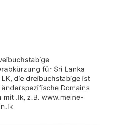
weibuchstabige
rabkürzung für Sri Lanka
 LK, die dreibuchstabige ist
Länderspezifische Domains
 mit .lk, z.B. www.meine-
n.lk