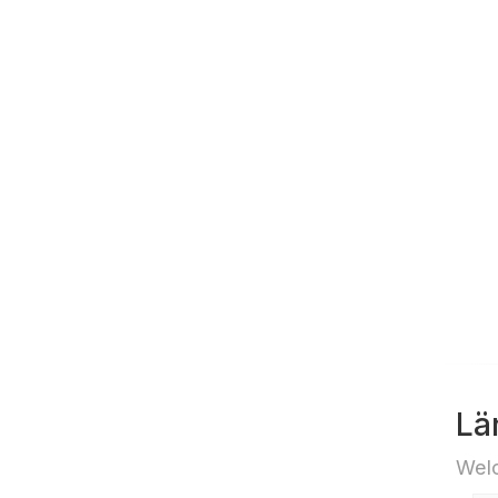
Lä
Welc