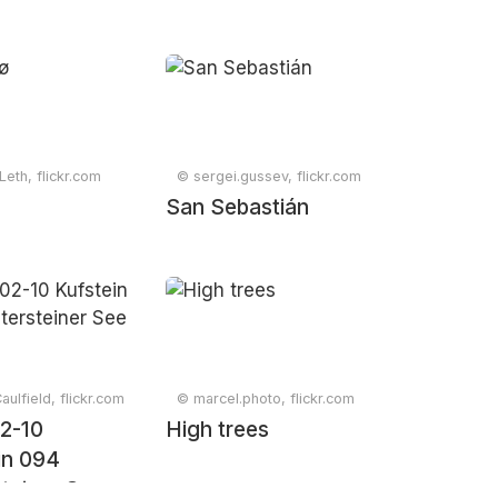
Leth, flickr.com
© sergei.gussev, flickr.com
ø
San Sebastián
aulfield, flickr.com
© marcel.photo, flickr.com
2-10
High trees
in 094
steiner See