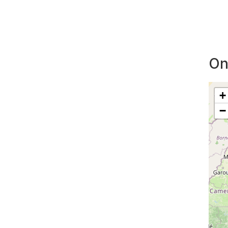
On
+
−