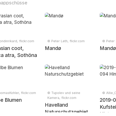
nappschüsse
ondinrikard, flickr.com
© Peter Leth, flickr.com
© Peter 
sian coot,
Mandø
Mand
ca atra, Sothöna
omasKohler, flickr.com
© Tupolev und seine
© Allie_C
Kamera, flickr.com
be Blumen
2019-0
Havelland
Kufste
Naturschutzgebiet
Hinter