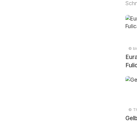
Sch
© bl
Eura
Fuli
© Th
Gel