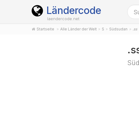
Ländercode
laendercode.net
Startseite
Alle Länder der Welt
S
Südsudan
.ss
.s
Süd