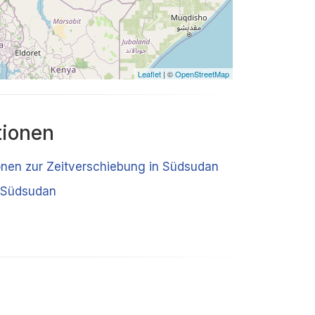
Leaflet
| ©
OpenStreetMap
tionen
ionen zur Zeitverschiebung in Südsudan
 Südsudan