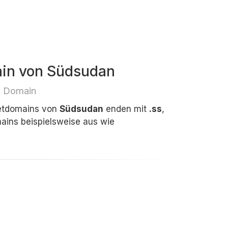
ain von Südsudan
e Domain
netdomains von
Südsudan
enden mit
.ss
,
ins beispielsweise aus wie