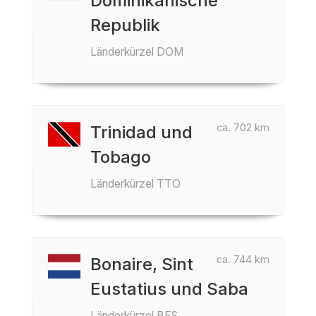
Dominikanische
Republik
Länderkürzel DOM
ca. 702 km
Trinidad und
Tobago
Länderkürzel TTO
ca. 744 km
Bonaire, Sint
Eustatius und Saba
Länderkürzel BES