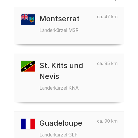
ca. 47 km
Montserrat
Länderkürzel MSR
ca. 85 km
St. Kitts und
Nevis
Länderkürzel KNA
ca. 90 km
Guadeloupe
Länderkürzel GLP