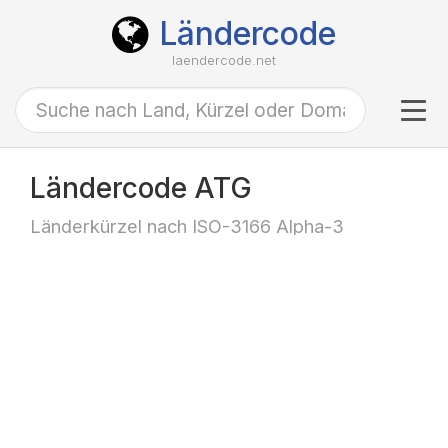
Ländercode
laendercode.net
Tog
navi
Ländercode ATG
Länderkürzel nach ISO-3166 Alpha-3