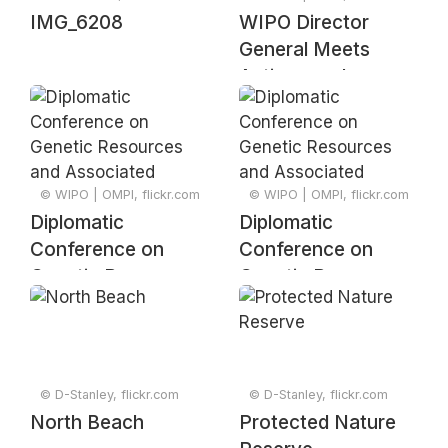
IMG_6208
WIPO Director
General Meets
Antigua and
Barbuda Delegate
© WIPO | OMPI, flickr.com
© WIPO | OMPI, flickr.com
Diplomatic
Diplomatic
Conference on
Conference on
Genetic Resources
Genetic Resources
and Associated
and Associated
Traditional
Traditional
Knowledge –
Knowledge –
Signing Ceremony
Signing Ceremony
© D-Stanley, flickr.com
© D-Stanley, flickr.com
North Beach
Protected Nature