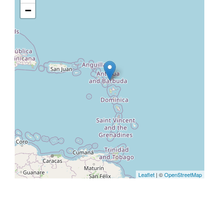
−
Leaflet
| ©
OpenStreetMap