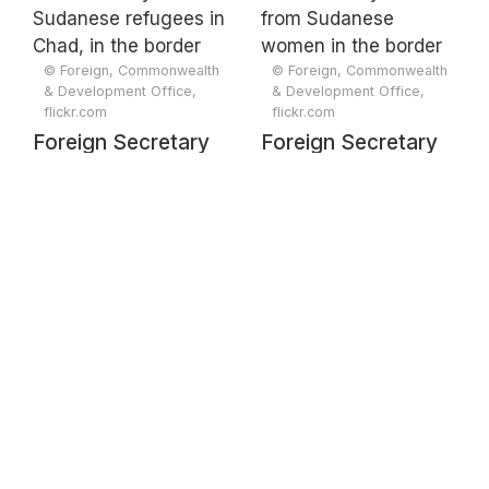
humanitarian aid
refugees in the
from Chad into
border town of
Sudan at the Adre
Adre, Chad.
© Foreign, Commonwealth
© Foreign, Commonwealth
& Development Office,
& Development Office,
border crossing
flickr.com
flickr.com
Foreign Secretary
Foreign Secretary
David Lammy
David Lammy hears
meets Sudanese
from Sudanese
refugees in Chad, in
women in the
the border town of
border town of
Adre
Adre, Chad