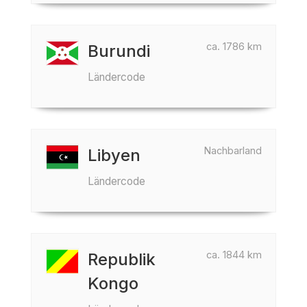
ca. 1786 km
Burundi
Ländercode
Nachbarland
Libyen
Ländercode
ca. 1844 km
Republik
Kongo