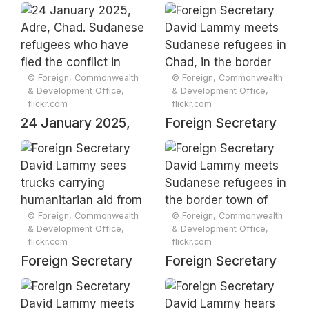
Adre, Chad.
Adre, Chad.
Sudanese refugees
Sudanese refugees
who have fled the
who have fled the
conflict in Sudan
conflict in Sudan
register for food aid
register for food aid
© Foreign, Commonwealth
© Foreign, Commonwealth
& Development Office,
& Development Office,
in neighbouring
in neighbouring
flickr.com
flickr.com
Chad.
Chad.
24 January 2025,
Foreign Secretary
Adre, Chad.
David Lammy
Sudanese refugees
meets Sudanese
who have fled the
refugees in Chad, in
conflict in Sudan
the border town of
register for food aid
Adre
© Foreign, Commonwealth
© Foreign, Commonwealth
& Development Office,
& Development Office,
in neighbouring
flickr.com
flickr.com
Chad.
Foreign Secretary
Foreign Secretary
David Lammy sees
David Lammy
trucks carrying
meets Sudanese