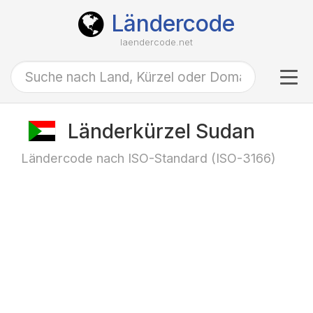
Ländercode
laendercode.net
Tog
navi
Länderkürzel Sudan
Ländercode nach ISO-Standard (ISO-3166)