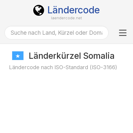
Ländercode
laendercode.net
Tog
navi
Länderkürzel Somalia
Ländercode nach ISO-Standard (ISO-3166)