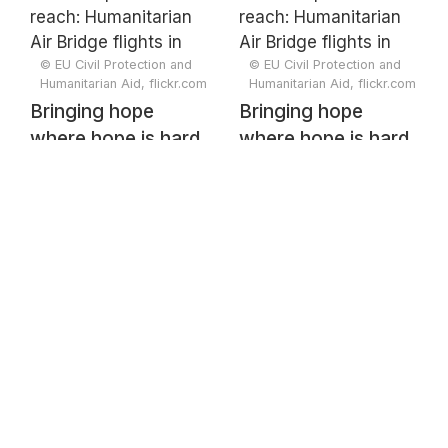
Bridge flights in
Bridge flights in
Somalia
Somalia
© EU Civil Protection and
© EU Civil Protection and
Humanitarian Aid, flickr.com
Humanitarian Aid, flickr.com
Bringing hope
Bringing hope
where hope is hard
where hope is hard
to reach:
to reach:
Humanitarian Air
Humanitarian Air
Bridge flights in
Bridge flights in
Somalia
Somalia