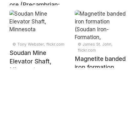
ore (Precambrian;
Pioneer Mine, Ely,
Minnesota, USA) 1
© Tony Webster, flickr.com
© James St. John,
flickr.com
Soudan Mine
Magnetite banded
Elevator Shaft,
iron formation
Minnesota
(Soudan Iron-
Formation,
Neoarchean,
~2.722 Ga; Rt. 169
roadcut between
Soudan &
Robinson,
Minnesota, USA)