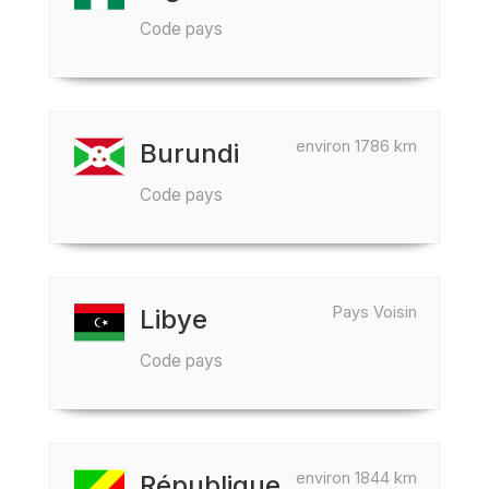
Code pays
environ 1786 km
Burundi
Code pays
Pays Voisin
Libye
Code pays
environ 1844 km
République